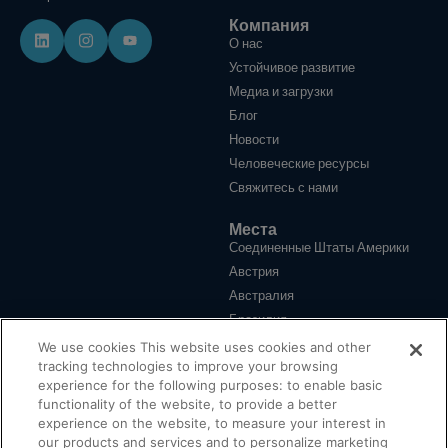
Компания
О нас
Устойчивое развитие
Медиа и загрузки
Блог
Новости
Человеческие ресурсы
Свяжитесь с нами
Места
Соединенные Штаты Америки
Австрия
Австралия
Бразилия
Китай
We use cookies This website uses cookies and other
tracking technologies to improve your browsing
Германия
experience for the following purposes: to enable basic
Великобритания
functionality of the website, to provide a better
Турция
experience on the website, to measure your interest in
our products and services and to personalize marketing