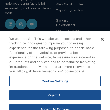
hakkında daha fazla bilgi
Alev Geciktiriciler
edinmek için okumaya devam
Yapı Kimyasalları
edin.
Şirket
Hakkımızda
Sürdürülebilirlik
Medya & İndirmeler
We use cookies This website uses cookies and other
İnsan Kaynakları
tracking technologies to improve your browsing
experience for the following purposes: to enable basic
Haberler
functionality of the website, to provide a better
Blog
experience on the website, to measure your interest in
İletişim
our products and services and to personalize marketing
Bilgi Toplumu Hizmetleri
interactions, to deliver ads that are more relevant to
you. https://akdenizchemson.com/cookie-policy/
Konumlar
Amerika Birleşik Devletleri
Cookies Settings
Avusturya
Avusturalya
Reject All
Brezilya
Çin
Accept All Cookies