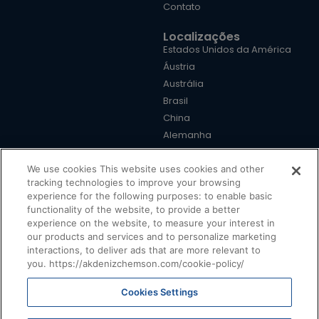
Contato
Localizações
Estados Unidos da América
Áustria
Austrália
Brasil
China
Alemanha
Reino Unido
Turquia
We use cookies This website uses cookies and other
tracking technologies to improve your browsing
experience for the following purposes: to enable basic
functionality of the website, to provide a better
experience on the website, to measure your interest in
our products and services and to personalize marketing
Termos e condições
|
Política de cookies
|
Política de
privacidade
|
Declaração de exoneração de responsabilidade
interactions, to deliver ads that are more relevant to
you. https://akdenizchemson.com/cookie-policy/
@ 2025, Akdeniz Chemson. Todos os direitos reservados.
Cookies Settings